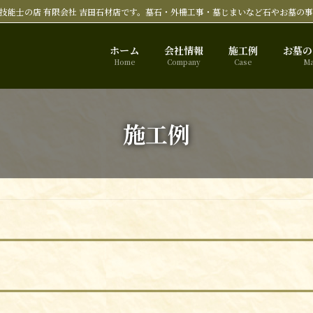
技能士の店 有限会社 吉田石材店です。墓石・外柵工事・墓じまいなど石やお墓の
ホーム
会社情報
施工例
お墓の
Home
Company
Case
Ma
施工例