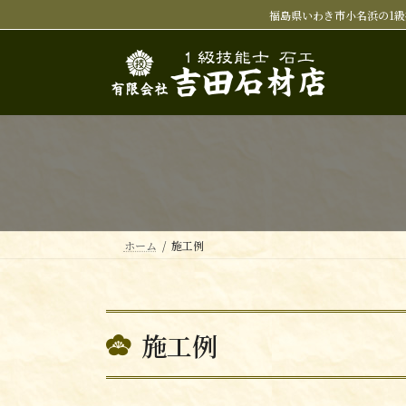
コ
ナ
福島県いわき市小名浜の1級
ン
ビ
テ
ゲ
ン
ー
ツ
シ
へ
ョ
ス
ン
キ
に
ッ
移
プ
動
ホーム
施工例
施工例