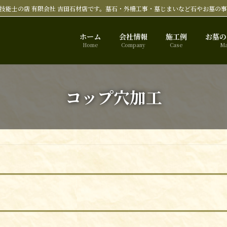
技能士の店 有限会社 吉田石材店です。墓石・外柵工事・墓じまいなど石やお墓の
ホーム
会社情報
施工例
お墓の
Home
Company
Case
Ma
コップ穴加工