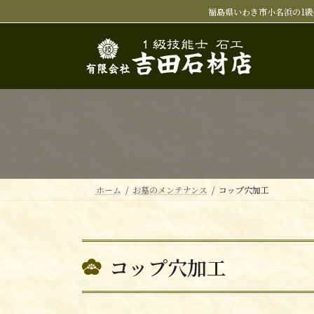
コ
ナ
福島県いわき市小名浜の1級
ン
ビ
テ
ゲ
ン
ー
ツ
シ
へ
ョ
ス
ン
キ
に
ッ
移
プ
動
ホーム
お墓のメンテナンス
コップ穴加工
コップ穴加工