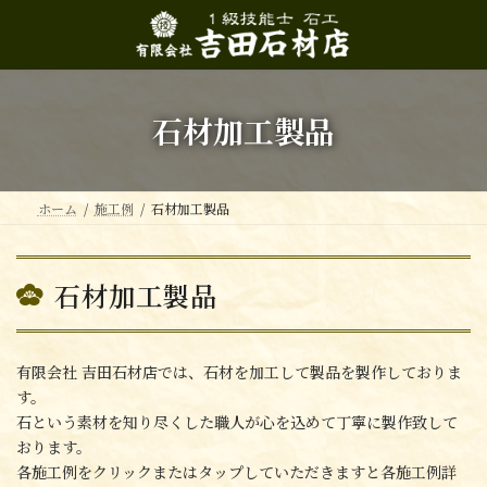
コ
ナ
ン
ビ
テ
ゲ
ン
ー
ツ
シ
へ
ョ
石材加工製品
ス
ン
キ
に
ッ
移
プ
動
ホーム
施工例
石材加工製品
石材加工製品
有限会社 吉田石材店では、石材を加工して製品を製作しておりま
す。
石という素材を知り尽くした職人が心を込めて丁寧に製作致して
おります。
各施工例をクリックまたはタップしていただきますと各施工例詳